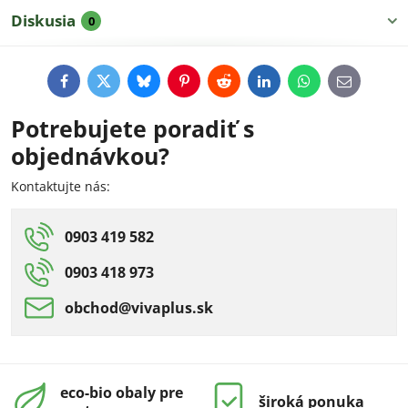
Diskusia
0
Facebook
Twitter
Bluesky
Pinterest
Reddit
LinkedIn
WhatsApp
E-
mail
Potrebujete poradiť s
objednávkou?
Kontaktujte nás:
0903 419 582
0903 418 973
obchod​@vivaplus​.sk
eco-bio obaly pre
široká ponuka