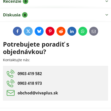
Recenzie
0
Diskusia
0
Facebook
Twitter
Bluesky
Pinterest
Reddit
LinkedIn
WhatsApp
E-
mail
Potrebujete poradiť s
objednávkou?
Kontaktujte nás:
0903 419 582
0903 418 973
obchod​@vivaplus​.sk