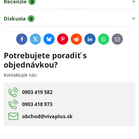
Recenzie
0
Diskusia
0
Facebook
Twitter
Bluesky
Pinterest
Reddit
LinkedIn
WhatsApp
E-
mail
Potrebujete poradiť s
objednávkou?
Kontaktujte nás:
0903 419 582
0903 418 973
obchod​@vivaplus​.sk