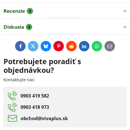
Recenzie
0
Diskusia
0
Facebook
Twitter
Bluesky
Pinterest
Reddit
LinkedIn
WhatsApp
E-
mail
Potrebujete poradiť s
objednávkou?
Kontaktujte nás:
0903 419 582
0903 418 973
obchod​@vivaplus​.sk