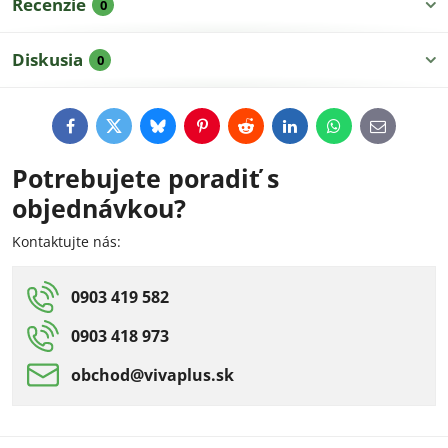
Recenzie
0
Diskusia
0
Facebook
Twitter
Bluesky
Pinterest
Reddit
LinkedIn
WhatsApp
E-
mail
Potrebujete poradiť s
objednávkou?
Kontaktujte nás:
0903 419 582
0903 418 973
obchod​@vivaplus​.sk