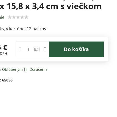
 x 15,8 x 3,4 cm s viečkom
ie
ks, v kartóne: 12 balíkov
5 €
Do košíka
Bal
 DPH
 k Obľúbeným
Doručenia
d:
65056