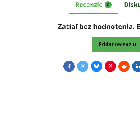
Recenzie
Disk
0
Zatiaľ bez hodnotenia. 
Pridať recenziu
Facebook
Twitter
Bluesky
Pinterest
Reddit
L