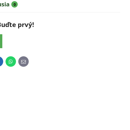
usia
0
Buďte prvý!
inkedIn
WhatsApp
E-
mail