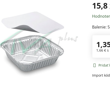
15,8
Hodnoten
Balenie: 5
1,3
1,66 €
s
Pridať
Import kó