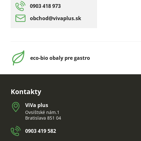
0903 418 973
obchod​@vivaplus​.sk
eco-bio obaly pre gastro
Kontakty
ViVa plus
Ovsištské nám.1
Bratislava 851 04
0903 419 582