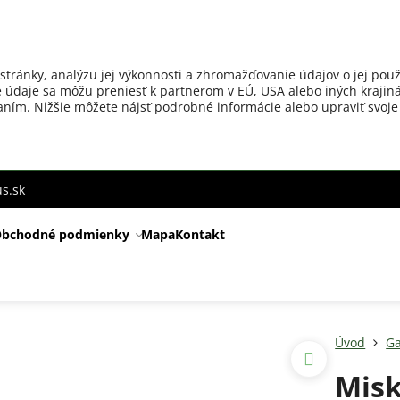
stránky, analýzu jej výkonnosti a zhromažďovanie údajov o jej použ
 údaje sa môžu preniesť k partnerom v EÚ, USA alebo iných krajiná
ovaním. Nižšie môžete nájsť podrobné informácie alebo upraviť svoje
s.sk
bchodné podmienky
Mapa
Kontakt
Úvod
Ga
Misk