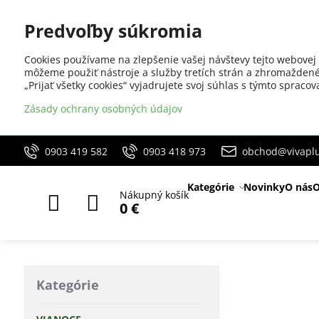
Predvoľby súkromia
Cookies používame na zlepšenie vašej návštevy tejto webovej 
môžeme použiť nástroje a služby tretích strán a zhromaždené
„Prijať všetky cookies“ vyjadrujete svoj súhlas s týmto sprac
Zásady ochrany osobných údajov
0903 419 582
0903 418 973
obchod@vivaplu
Kategórie
Novinky
O nás
O
Nákupný košík
0 €
Kategórie