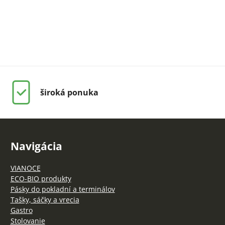
široká ponuka
Navigácia
VIANOCE
ECO-BIO produkty
Pásky do pokladní a terminálov
Tašky, sáčky a vrecia
Gastro
Stolovanie