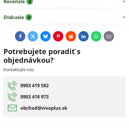
Recenzie
0
Diskusia
0
Facebook
Twitter
Bluesky
Pinterest
Reddit
LinkedIn
WhatsApp
E-
mail
Potrebujete poradiť s
objednávkou?
Kontaktujte nás:
0903 419 582
0903 418 973
obchod​@vivaplus​.sk